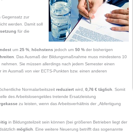
m Gegensatz zur
icht werden. Damit soll
ssetzung
für die
ndest
um
25 %
,
höchstens
jedoch um
50 %
der bisherigen
hreiten
. Das Ausmaß der Bildungsmaßnahme muss mindestens 10
uch nehmen. Sie müssen allerdings nach jedem Semester einen
r im Ausmaß von vier ECTS-Punkten bzw. einen anderen
öchentliche Normalarbeitszeit
reduziert
wird,
0,76 € täglich
. Somit
 Stelle des Arbeitslosengeldes tretende Ersatzleistung
orgekasse
zu leisten, wenn das Arbeitsverhältnis der „Abfertigung
itig
in Bildungsteilzeit sein können (bei größeren Betrieben liegt der
dsätzlich
möglich
. Eine weitere Neuerung betrifft das sogenannte