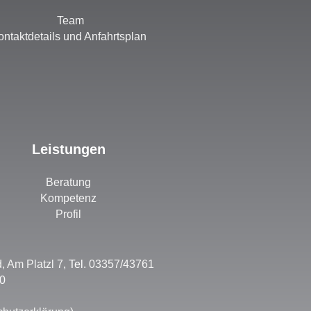
Team
ontaktdetails und Anfahrtsplan
Leistungen
Beratung
Kompetenz
Profil
, Am Platzl 7
, Tel.
03357/43761
30