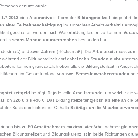
 Personen genutzt wurde.
b
1.7.2013
eine
Alternative
in Form der
Bildungsteilzeit
eingeführt. I
en
einer
Teilzeitbeschäftigung
im aufrechten Arbeitsverhältnis ermögl
hkeit geschaffen werden, sich Weiterbildung leisten zu können.
Vorau
ereits
sechs Monate ununterbrochen
bestanden hat.
ndestmaß) und
zwei Jahren
(Höchstmaß). Die
Arbeitszeit
muss
zumi
t
während der Bildungsteilzeit darf dabei
zehn Stunden nicht untersc
rbeiten, können grundsätzlich ebenfalls die Bildungsteilzeit in Anspr
Wahlfächern im Gesamtumfang von
zwei Semesterwochenstunden
ode
ngsteilzeitgeld
beträgt für jede volle
Arbeitsstunde
, um welche die w
atlich
228 € bis 456 €
. Das Bildungsteilzeitentgelt ist als eine an die
uf der Basis des bisherigen Gehalts
Beiträge an
die
Mitarbeitervors
etrieben
bis zu 50 Arbeitnehmern
maximal vier
Arbeitnehmer
gleichze
schen Bildungsteilzeit und Bildungskarenz ist in beide Richtungen grun