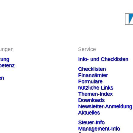
tungen
Service
tung
Info- und Checklisten
etenz
Checklisten
Finanzämter
en
Formulare
nützliche Links
Themen-Index
Downloads
Newsletter-Anmeldung
Aktuelles
Steuer-Info
Management-Info