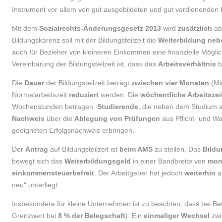
Instrument vor allem von gut ausgebildeten und gut verdienenden
Mit dem
Sozialrechts-Änderungsgesetz 2013
wird
zusätzlich
a
Bildungskarenz soll mit der Bildungsteilzeit die
Weiterbildung neb
auch für Bezieher von kleineren Einkommen eine finanzielle Möglic
Vereinbarung der Bildungsteilzeit ist, dass das
Arbeitsverhältnis
b
Die
Dauer
der Bildungsteilzeit beträgt
zwischen vier Monaten
(Mi
Normalarbeitszeit
reduziert
werden. Die
wöchentliche Arbeitszei
Wochenstunden betragen.
Studierende
, die neben dem Studium a
Nachweis
über die
Ablegung von Prüfungen
aus Pflicht- und 
geeigneten Erfolgsnachweis erbringen.
Der
Antrag
auf Bildungsteilzeit ist
beim AMS
zu stellen. Das
Bildu
bewegt sich das
Weiterbildungsgeld
in einer Bandbreite von
mon
einkommensteuerbefreit
. Der Arbeitgeber hat jedoch
weiterhin
a
neu“ unterliegt.
Insbesondere für kleine Unternehmen ist zu beachten, dass bei B
Grenzwert bei
8 % der Belegschaft
). Ein
einmaliger Wechsel
zwi